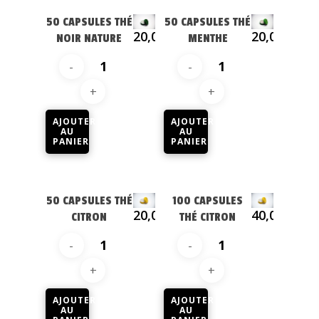
Machine
Café grain et moulu
50 CAPSULES THÉ
50 CAPSULES THÉ
Capsules café
20,05
€
20,05
€
Accessoires
Professionnel
NOIR NATURE
MENTHE
Capsules thé
Charly II Noire
Nos revendeurs
Charly II Chrome
Contact
AJOUTER
AJOUTER
AU
AU
PANIER
PANIER
50 CAPSULES THÉ
100 CAPSULES
20,05
€
40,09
€
CITRON
THÉ CITRON
AJOUTER
AJOUTER
AU
AU