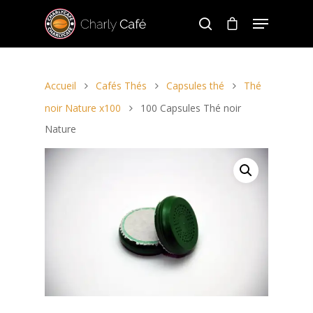
Accueil
Cafés Thés
Capsules thé
Thé
Hit enter to search or ESC to close
noir Nature x100
100 Capsules Thé noir
Nature