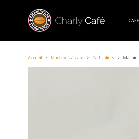
CAFÉ
Accueil
Machines à café
Particuliers
Machine
Hit enter to search or ESC to close