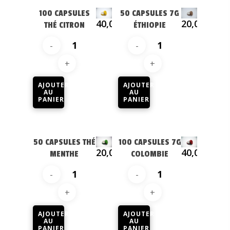
Machine
Café grain et moulu
100 CAPSULES
50 CAPSULES 7G
Capsules café
40,09
€
20,05
€
Accessoires
Professionnel
THÉ CITRON
ÉTHIOPIE
Capsules thé
Charly II Noire
Nos revendeurs
Charly II Chrome
Contact
AJOUTER
AJOUTER
AU
AU
PANIER
PANIER
50 CAPSULES THÉ
100 CAPSULES 7G
20,05
€
40,09
€
MENTHE
COLOMBIE
AJOUTER
AJOUTER
AU
AU
PANIER
PANIER