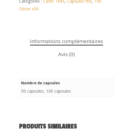
Catégories :
Cafés Thés
,
Capsules thé
,
Thé
Citron x50
Informations complémentaires
Avis (0)
Nombre de capsules
50 capsules, 100 capsules
Cafés • Thés
PRODUITS SIMILAIRES