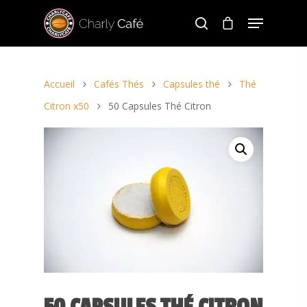
Accueil
Cafés Thés
Capsules thé
Thé
Hit enter to search or ESC to close
Citron x50
50 Capsules Thé Citron