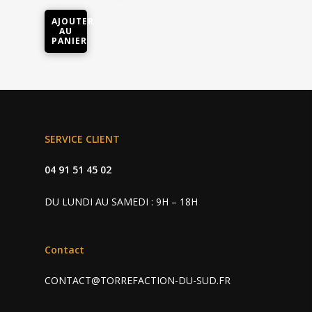
AJOUTER
AU
PANIER
Cafés • Thés
SERVICE CLIENT
Machine
Café grain et moulu
04 91 51 45 02
Capsules café
Accessoires
Professionnel
DU LUNDI AU SAMEDI : 9H – 18H
Capsules thé
Charly II Noire
Nos revendeurs
Charly II Chrome
Contact
Contact
CONTACT@TORREFACTION-DU-SUD.FR