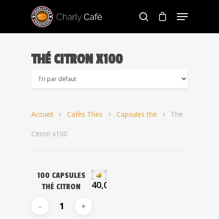
THÉ CITRON X100
Hit enter to search or ESC to close
Accueil
Cafés Thés
Capsules thé
Thé
Citron x100
100 CAPSULES
40,09
€
THÉ CITRON