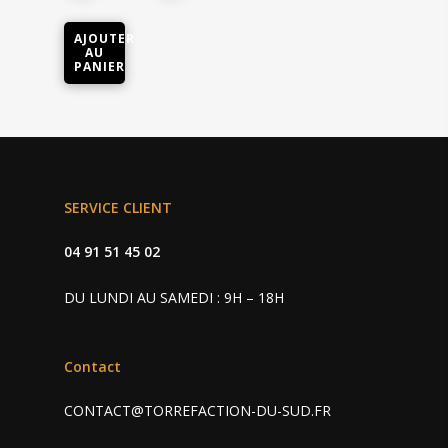
AJOUTER
AU
PANIER
Cafés • Thés
SERVICE CLIENT
Machine
Café grain et moulu
04 91 51 45 02
Capsules café
Accessoires
Professionnel
DU LUNDI AU SAMEDI : 9H – 18H
Capsules thé
Charly II Noire
Nos revendeurs
Charly II Chrome
Contact
Contact
CONTACT@TORREFACTION-DU-SUD.FR