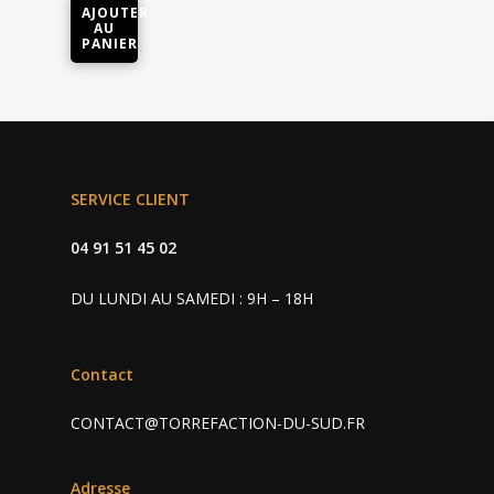
AJOUTER
AU
PANIER
SERVICE CLIENT
Cafés • Thés
Machine
Café grain et moulu
04 91 51 45 02
Capsules café
Accessoires
Professionnel
DU LUNDI AU SAMEDI : 9H – 18H
Capsules thé
Charly II Noire
Nos revendeurs
Contact
Charly II Chrome
Contact
CONTACT@TORREFACTION-DU-SUD.FR
Adresse