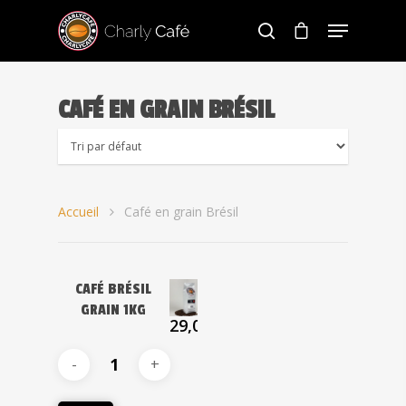
CAFÉ EN GRAIN BRÉSIL
Hit enter to search or ESC to close
Accueil
Café en grain Brésil
CAFÉ BRÉSIL
GRAIN 1KG
29,00
€