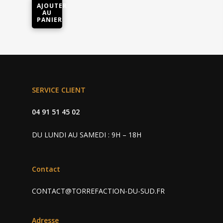
AJOUTER
AU
PANIER
SERVICE CLIENT
Cafés • Thés
Machine
Café grain et moulu
04 91 51 45 02
Capsules café
Accessoires
Professionnel
DU LUNDI AU SAMEDI : 9H – 18H
Capsules thé
Charly II Noire
Nos revendeurs
Contact
Charly II Chrome
Contact
CONTACT@TORREFACTION-DU-SUD.FR
Adresse