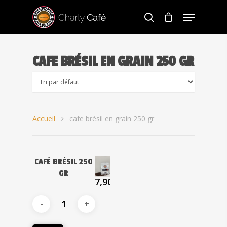
CAFE BRÉSIL EN GRAIN 250 GR
Hit enter to search or ESC to close
Accueil
cafe brésil en grain 250 gr
CAFÉ BRÉSIL 250
GR
7,90
€