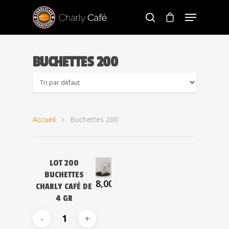
BUCHETTES 200
Hit enter to search or ESC to close
Accueil
Buchettes 200
LOT 200
BUCHETTES
8,00
€
CHARLY CAFÉ DE
4 GR