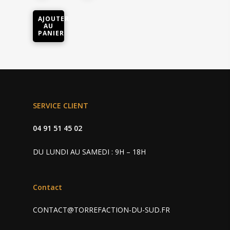
AJOUTER
AU
PANIER
Cafés • Thés
SERVICE CLIENT
Machine
Café grain et moulu
04 91 51 45 02
Capsules café
Accessoires
Professionnel
DU LUNDI AU SAMEDI : 9H – 18H
Capsules thé
Charly II Noire
Nos revendeurs
Charly II Chrome
Contact
Contact
CONTACT@TORREFACTION-DU-SUD.FR