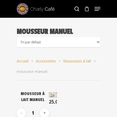
MOUSSEUR MANUEL
Hit enter to search or ESC to close
Accueil
Accessoires
Mousseurs à lait
mousseur manuel
MOUSSEUR À
LAIT MANUEL
25,00
€