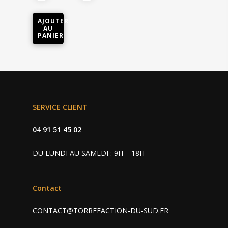
AJOUTER
AU
PANIER
Cafés • Thés
SERVICE CLIENT
Machine
Café grain et moulu
04 91 51 45 02
Capsules café
Accessoires
Professionnel
DU LUNDI AU SAMEDI : 9H – 18H
Capsules thé
Charly II Noire
Nos revendeurs
Charly II Chrome
Contact
Contact
CONTACT@TORREFACTION-DU-SUD.FR