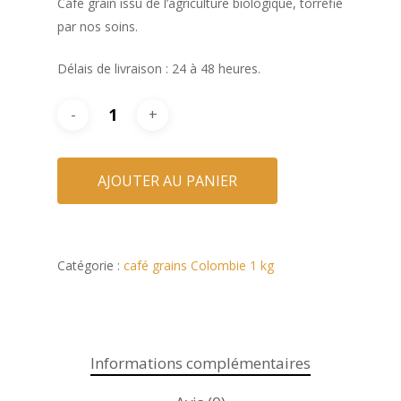
Café grain issu de l’agriculture biologique, torréfié
par nos soins.
Délais de livraison : 24 à 48 heures.
AJOUTER AU PANIER
Cafés • Thés
Machine
Café grain et moulu
Catégorie :
café grains Colombie 1 kg
Capsules café
Accessoires
Professionnel
Capsules thé
Charly II Noire
Nos revendeurs
Informations complémentaires
Charly II Chrome
Contact