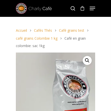
Accueil
Cafés Thés
Café grains test
Hit enter to search or ESC to close
café grains Colombie 1 kg
Café en grain
colombie: sac 1kg