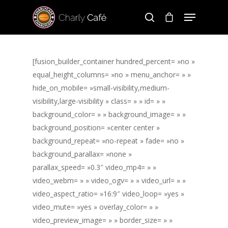
[fusion_builder_container hundred_percent= »no »
Hit enter to search or ESC to close
equal_height_columns= »no » menu_anchor= » »
hide_on_mobile= »small-visibility,medium-
visibility,large-visibility » class= » » id= » »
background_color= » » background_image= » »
background_position= »center center »
background_repeat= »no-repeat » fade= »no »
background_parallax= »none »
parallax_speed= »0.3″ video_mp4= » »
video_webm= » » video_ogv= » » video_url= » »
video_aspect_ratio= »16:9″ video_loop= »yes »
video_mute= »yes » overlay_color= » »
video_preview_image= » » border_size= » »