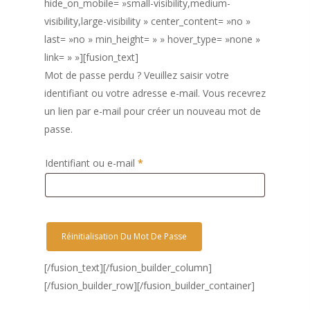
hide_on_mobile= »small-visibility,medium-
visibility,large-visibility » center_content= »no »
last= »no » min_height= » » hover_type= »none »
link= » »][fusion_text]
Mot de passe perdu ? Veuillez saisir votre
identifiant ou votre adresse e-mail. Vous recevrez
Cafés • Thés
un lien par e-mail pour créer un nouveau mot de
Machine
Café grain et moulu
passe.
Capsules café
Accessoires
Professionnel
Obligatoire
Identifiant ou e-mail
*
Capsules thé
Charly II Noire
Nos revendeurs
Charly II Chrome
Contact
Réinitialisation Du Mot De Passe
[/fusion_text][/fusion_builder_column]
[/fusion_builder_row][/fusion_builder_container]