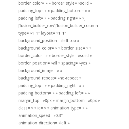
border_color= » » border_style= »solid »
padding_top= » » padding_bottom= » »
padding_left= » » padding_right= » »]
[fusion_builder_row][fusion_builder_column
type= »1_1″ layout= »1_1″
background_position= »left top »
background_color= » » border_size= » »
border_color= » » border_style= »solid »
border_position= »all » spacing= »yes »
background_image= » »
background_repeat= »no-repeat »
padding_top= » » padding_right= » »
padding_bottom= » » padding_left= » »
margin_top= »0px » margin_bottom= »0px »
class= » » id= » » animation_type= » »
animation_speed= »0.3″
animation_direction= »left »