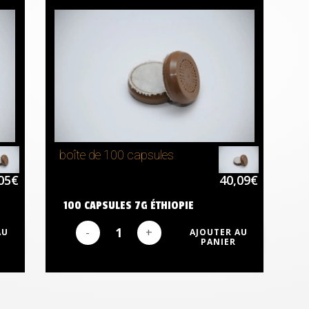
boîte de 100 capsules
05
€
40,09
€
100 CAPSULES 7G ÉTHIOPIE
AU
AJOUTER AU
PANIER